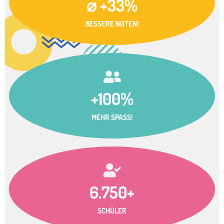
⌀ +33%
BESSERE NOTEN!
+100%
MEHR SPASS!
6.750+
SCHÜLER