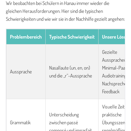
Wir beobachten bei Schülern in Hanau immer wieder die
gleichen Herausforderungen. Hier sind die typischen
Schwierigkeiten und wie wir sie in der Nachhilfe gezielt angehen:
Problembereich
Typische Schwierigkeit
Unsere Lösun
Gezielte
Ausspracheübu
Nasallaute (un, en, on)
Minimal-Paaren
Aussprache
und die „r“-Aussprache
Audiotraining,
Nachsprechen 
Feedback
Visuelle Zeitlei
Unterscheidung
praktische
Grammatik
zwischen passé
Übungsszenari
composé und imparfait
regelmäßige