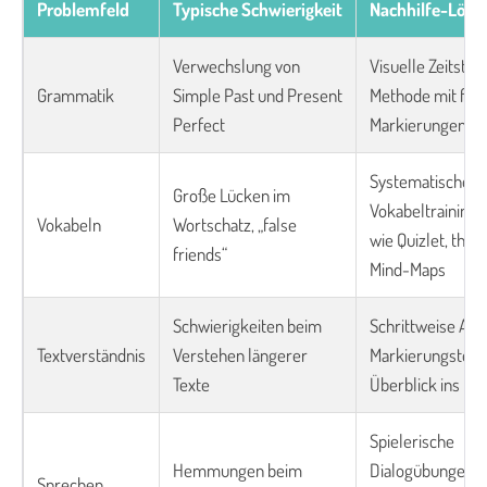
Problemfeld
Typische Schwierigkeit
Nachhilfe-Lösu
Verwechslung von
Visuelle Zeitstra
Grammatik
Simple Past und Present
Methode mit far
Perfect
Markierungen
Systematisches
Große Lücken im
Vokabeltraining 
Vokabeln
Wortschatz, „false
wie Quizlet, the
friends“
Mind-Maps
Schwierigkeiten beim
Schrittweise Ana
Textverständnis
Verstehen längerer
Markierungstech
Texte
Überblick ins Det
Spielerische
Hemmungen beim
Dialogübungen,
Sprechen