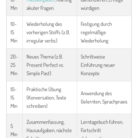
Min
akuter Fragen
würdigen
10-
Wiederholung des
Festigung durch
15
vorherigen Stoffs (z.B.
regelmäßige
Min
irregular verbs)
Wiederholung
20-
Neues Thema (z.B.
Schrittweise
25
Present Perfect vs.
Einführung neuer
Min
Simple Past)
Konzepte
10-
Praktische Übung
Anwendung des
15
(Konversation, Texte
Gelernten, Sprachpraxis
Min
schreiben)
Zusammenfassung,
Lerntagebuch führen,
5
Hausaufgaben, nächste
Fortschritt
Min